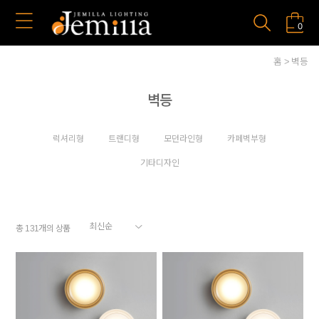
0
홈
벽등
벽등
럭셔리형
트랜디형
모던라인형
카페벽부형
기타디자인
총
개의 상품
131