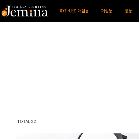
IOT•LED 매입등
거실등
방등
TOTAL
22