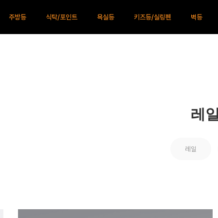
주방등
식탁/포인트
욕실등
키즈등/실링펜
벽등
레
레일