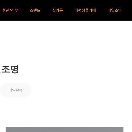
현관/직부
스텐트
실외등
대형샹들리에
레일조명
일조명
레일부속