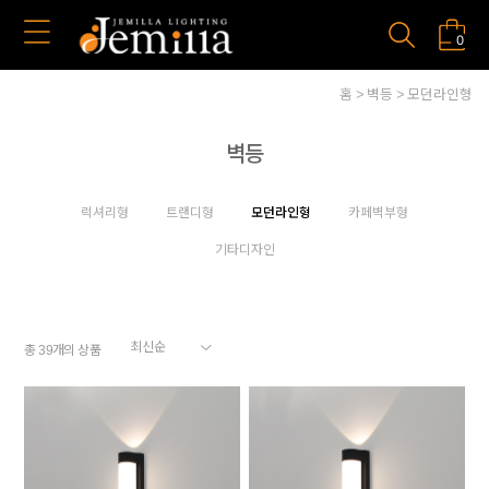
0
홈
벽등
모던라인형
벽등
럭셔리형
트랜디형
모던라인형
카페벽부형
기타디자인
총
개의 상품
39