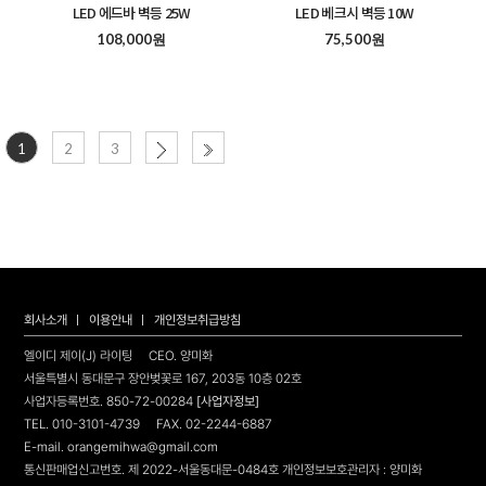
LED 에드바 벽등 25W
LED 베크시 벽등 10W
108,000원
75,500원
1
2
3
회사소개
이용안내
개인정보취급방침
엘이디 제이(J) 라이팅
CEO. 양미화
서울특별시 동대문구 장안벚꽃로 167, 203동 10층 02호
사업자등록번호. 850-72-00284
[사업자정보]
TEL. 010-3101-4739 FAX. 02-2244-6887
E-mail. orangemihwa@gmail.com
통신판매업신고번호. 제 2022-서울동대문-0484호
개인정보보호관리자 : 양미화